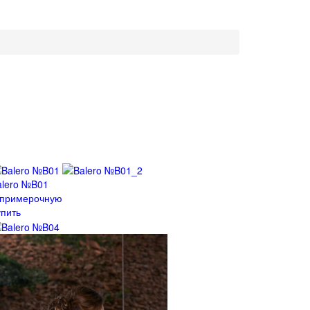
alero №B01
 примерочную
упить