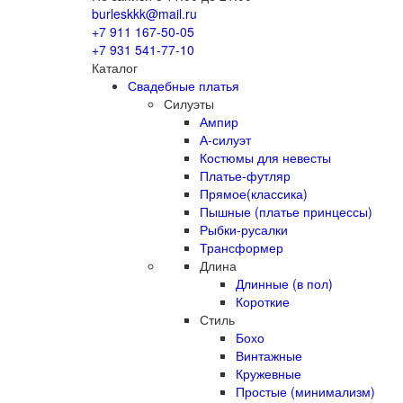
burleskkk@mail.ru
+7 911
167-50-05
+7 931
541-77-10
Каталог
Свадебные платья
Силуэты
Ампир
А-силуэт
Костюмы для невесты
Платье-футляр
Прямое(классика)
Пышные (платье принцессы)
Рыбки-русалки
Трансформер
Длина
Длинные (в пол)
Короткие
Стиль
Бохо
Винтажные
Кружевные
Простые (минимализм)