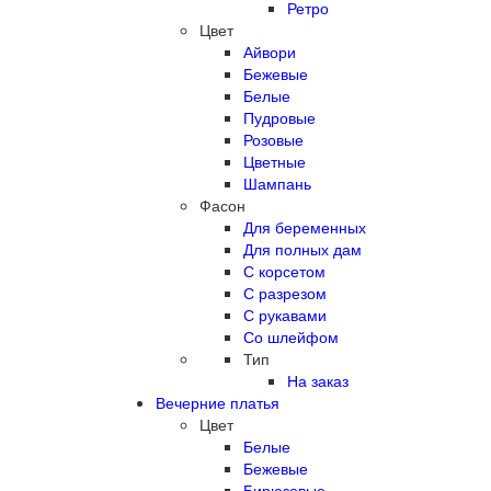
Ретро
Цвет
Айвори
Бежевые
Белые
Пудровые
Розовые
Цветные
Шампань
Фасон
Для беременных
Для полных дам
С корсетом
С разрезом
С рукавами
Со шлейфом
Тип
На заказ
Вечерние платья
Цвет
Белые
Бежевые
Бирюзовые