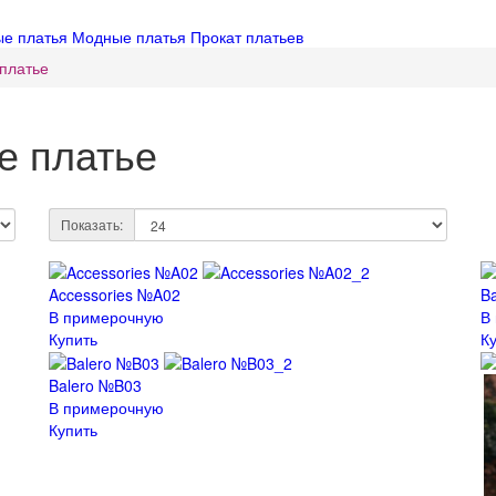
ые платья
Модные платья
Прокат платьев
платье
е платье
Показать:
Accessories №A02
B
В примерочную
В
Купить
К
Balero №B03
В примерочную
Купить