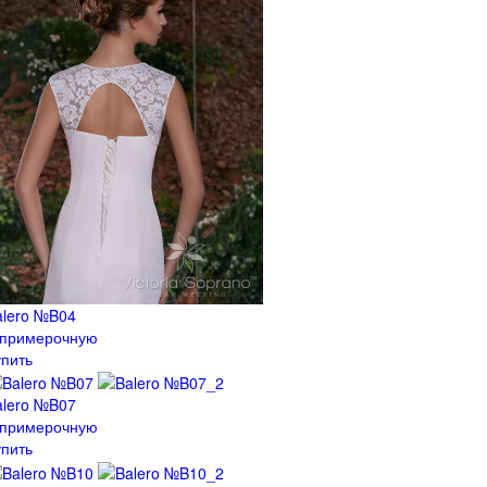
alero №B04
 примерочную
упить
alero №B07
 примерочную
упить