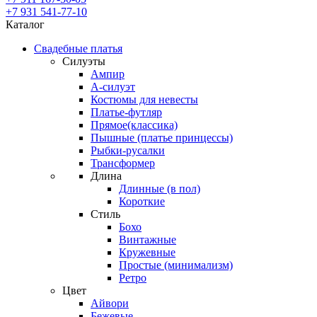
+7 931
541-77-10
Каталог
Свадебные платья
Силуэты
Ампир
А-силуэт
Костюмы для невесты
Платье-футляр
Прямое(классика)
Пышные (платье принцессы)
Рыбки-русалки
Трансформер
Длина
Длинные (в пол)
Короткие
Стиль
Бохо
Винтажные
Кружевные
Простые (минимализм)
Ретро
Цвет
Айвори
Бежевые