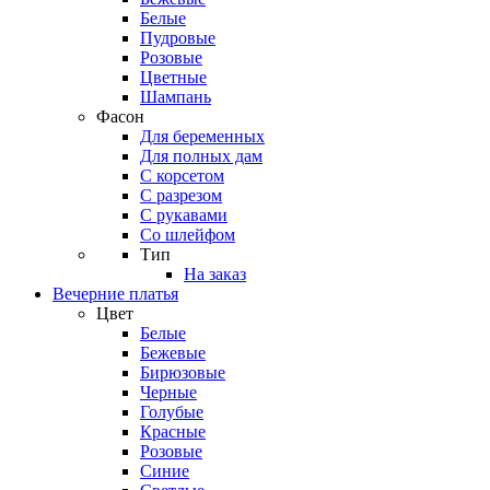
Белые
Пудровые
Розовые
Цветные
Шампань
Фасон
Для беременных
Для полных дам
С корсетом
С разрезом
С рукавами
Со шлейфом
Тип
На заказ
Вечерние платья
Цвет
Белые
Бежевые
Бирюзовые
Черные
Голубые
Красные
Розовые
Синие