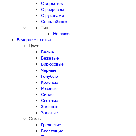
С корсетом
С разрезом
С рукавами
Со шлейфом
Тип
На заказ
Вечерние платья
Цвет
Белые
Бежевые
Бирюзовые
Черные
Голубые
Красные
Розовые
Синие
Светлые
Зеленые
Золотые
Стиль
Греческие
Блестящие