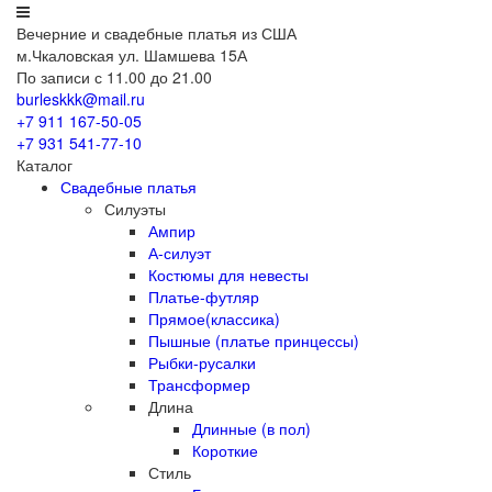
Вечерние
и свадебные
платья из США
м.Чкаловская ул. Шамшева 15А
По записи с 11.00 до 21.00
burleskkk@mail.ru
+7 911
167-50-05
+7 931
541-77-10
Каталог
Свадебные платья
Силуэты
Ампир
А-силуэт
Костюмы для невесты
Платье-футляр
Прямое(классика)
Пышные (платье принцессы)
Рыбки-русалки
Трансформер
Длина
Длинные (в пол)
Короткие
Стиль