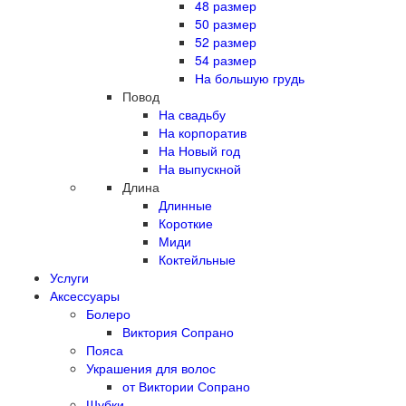
48 размер
50 размер
52 размер
54 размер
На большую грудь
Повод
На свадьбу
На корпоратив
На Новый год
На выпускной
Длина
Длинные
Короткие
Миди
Коктейльные
Услуги
Аксессуары
Болеро
Виктория Сопрано
Пояса
Украшения для волос
от Виктории Сопрано
Шубки