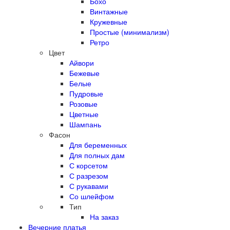
Бохо
Винтажные
Кружевные
Простые (минимализм)
Ретро
Цвет
Айвори
Бежевые
Белые
Пудровые
Розовые
Цветные
Шампань
Фасон
Для беременных
Для полных дам
С корсетом
С разрезом
С рукавами
Со шлейфом
Тип
На заказ
Вечерние платья