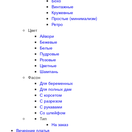
Бохо
Винтажные
Кружевные
Простые (минимализм)
Ретро
Цвет
Айвори
Бежевые
Белые
Пудровые
Розовые
Цветные
Шампань
Фасон
Для беременных
Для полных дам
С корсетом
С разрезом
С рукавами
Со шлейфом
Тип
На заказ
Вечерние платья