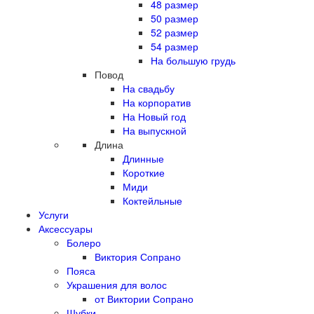
48 размер
50 размер
52 размер
54 размер
На большую грудь
Повод
На свадьбу
На корпоратив
На Новый год
На выпускной
Длина
Длинные
Короткие
Миди
Коктейльные
Услуги
Аксессуары
Болеро
Виктория Сопрано
Пояса
Украшения для волос
от Виктории Сопрано
Шубки