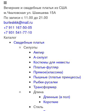
Вечерние
и свадебные
платья из США
м.Чкаловская ул. Шамшева 15А
По записи с 11.00 до 21.00
burleskkk@mail.ru
+7 911
167-50-05
+7 931
541-77-10
Каталог
Свадебные платья
Силуэты
Ампир
А-силуэт
Костюмы для невесты
Платье-футляр
Прямое(классика)
Пышные (платье принцессы)
Рыбки-русалки
Трансформер
Длина
Длинные (в пол)
Короткие
Стиль