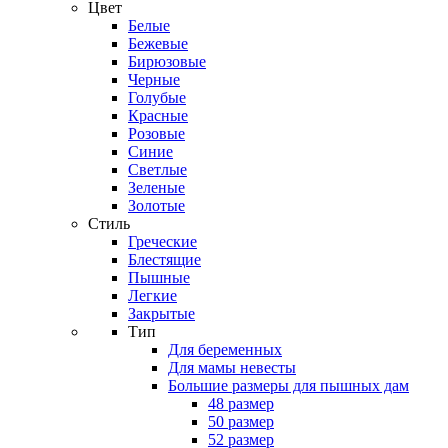
Цвет
Белые
Бежевые
Бирюзовые
Черные
Голубые
Красные
Розовые
Синие
Светлые
Зеленые
Золотые
Стиль
Греческие
Блестящие
Пышные
Легкие
Закрытые
Тип
Для беременных
Для мамы невесты
Большие размеры для пышных дам
48 размер
50 размер
52 размер