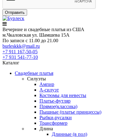
Вечерние
и свадебные
платья из США
м.Чкаловская ул. Шамшева 15А
По записи с 11.00 до 21.00
burleskkk@mail.ru
+7 911
167-50-05
+7 931
541-77-10
Каталог
Свадебные платья
Силуэты
Ампир
А-силуэт
Костюмы для невесты
Платье-футляр
Прямое(классика)
Пышные (платье принцессы)
Рыбки-русалки
Трансформер
Длина
Длинные (в пол)