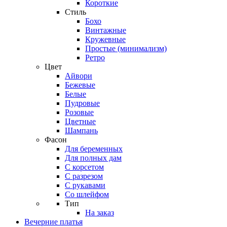
Короткие
Стиль
Бохо
Винтажные
Кружевные
Простые (минимализм)
Ретро
Цвет
Айвори
Бежевые
Белые
Пудровые
Розовые
Цветные
Шампань
Фасон
Для беременных
Для полных дам
С корсетом
С разрезом
С рукавами
Со шлейфом
Тип
На заказ
Вечерние платья