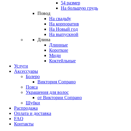
54 размер
На большую грудь
Повод
На свадьбу
На корпоратив
На Новый год
На выпускной
Длина
Длинные
Короткие
Миди
Коктейльные
Услуги
Аксессуары
Болеро
Виктория Сопрано
Пояса
Украшения для волос
от Виктории Сопрано
Шубки
Распродажа
Оплата и доставка
FAQ
Контакты