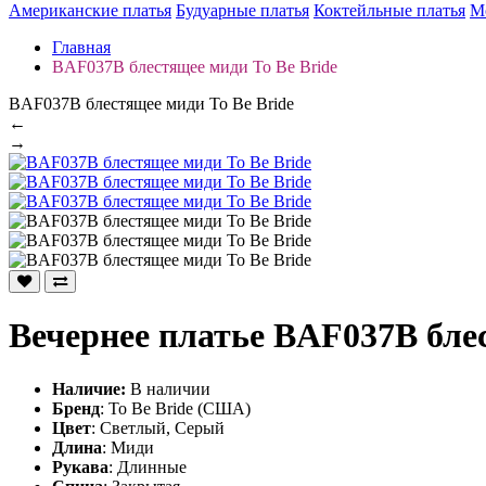
Американские платья
Будуарные платья
Коктейльные платья
М
Главная
BAF037B блестящее миди To Be Bride
BAF037B блестящее миди To Be Bride
←
→
Вечернее платье BAF037B блес
Наличие:
В наличии
Бренд
: To Be Bride (США)
Цвет
: Светлый, Серый
Длина
: Миди
Рукава
: Длинные