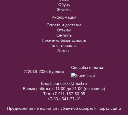
В примерочную
Обувь
Жакеты
Информация
Купить
Оплата и доставка
Отзывы
Контакты
Политика безопасности
Блог невесты
Ателье
Accessories №A44
В примерочную
Способы оплаты:
© 2018-2026 Бурлеск
Купить
Email:
burleskkk@mail.ru
Время работы: с 11.00 до 21.00 (по записи)
Тел:
+7-911-167-50-05
Lexia №7117 пышное с ажурным
+7-931-541-77-10
болеро
Предложение не является публичной офертой
Карта сайта
В примерочную