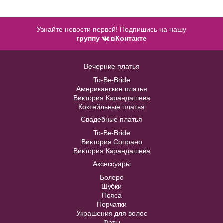
Узнайте новости первой! Подпишись на нашу
группу
вКонтакте
Accessories №A29
Вечерние платья
Модель № СD4091
To-Be-Bride
В примерочную
Американские платья
Виктория Карандашева
48
50
52
54
56
Коктейльные платья
Купить
Свадебные платья
58
60
LAF017 белого цвета с летящими
To-Be-Bride
рукавами
Виктория Сопрано
Виктория Карандашева
В примерочную
Аксессуары
40
42
44
46
48
Болеро
Купить
Шубки
50
52
Пояса
Перчатки
Украшения для волос
Фаты