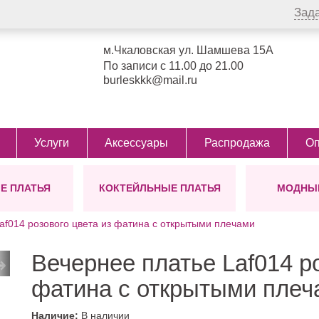
Зад
м.Чкаловская ул. Шамшева 15А
По записи с 11.00 до 21.00
burleskkk@mail.ru
Услуги
Аксессуары
Распродажа
Оп
Е ПЛАТЬЯ
КОКТЕЙЛЬНЫЕ ПЛАТЬЯ
МОДНЫЕ
СТИЛЬ
ЦВЕТ
БОЛЕРО
ТИП
ПОЯСА
ФАСОН
УКР
Д
ДЛЯ
af014 розового цвета из фатина с открытыми плечами
ол)
Греческие
Айвори
Виктория
Для беременных
Для беременн
Дл
Сопрано
от Ви
Блестящие
Бежевые
Для мамы невесты
Для полных д
Кор
Сопра
→
Вечернее платье Laf014 р
Пышные
Белые
Большие размеры
С корсетом
Ми
для пышных дам
фатина с открытыми плеч
Легкие
Пудровые
С разрезом
Ко
48 размер
Закрытые
Розовые
С рукавами
50 размер
Наличие:
В наличии