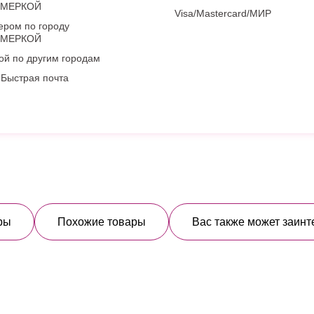
ИМЕРКОЙ
Visa/Mastercard/МИР
ером по городу
ИМЕРКОЙ
ой по другим городам
Быстрая почта
ры
Похожие товары
Вас также может заинт