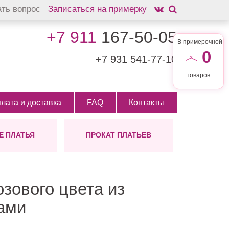
ать вопрос
Записаться на примерку
+7 911
167-50-05
В примерочной
0
+7 931
541-77-10
товаров
лата и доставка
FAQ
Контакты
 ПЛАТЬЯ
ПРОКАТ ПЛАТЬЕВ
АШЕНИЯ
ЛИНА
ШУБКИ
ТИП
 ВОЛОС
ых
инные
На заказ
ктории
ам
откие
но
озового цвета из
ди
ами
ктейльные