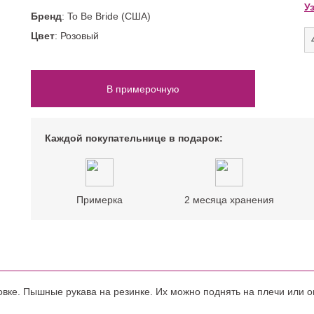
52 размер
Цветные
Со шлейфом
У
Бренд
: To Be Bride (США)
54 размер
Шампань
На большую грудь
нимализм)
Цвет
: Розовый
ПОВОД
На свадьбу
В примерочную
На корпоратив
На Новый год
На выпускной
Каждой покупательнице в подарок:
Примерка
2 месяца хранения
вке. Пышные рукава на резинке. Их можно поднять на плечи или о