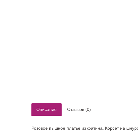
Пышные (платье
Красные
Кружевные
принцессы)
Розовые
Простые (ми
Рыбки-русалки
Синие
Ретро
Трансформер
Светлые
Зеленые
Золотые
Описание
Отзывов (0)
Розовое пышное платье из фатина. Корсет на шнуро