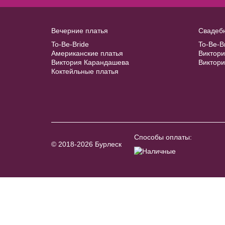
В примерочную
В примерочную
Вечерние платья
Свадеб
To-Be-Bride
To-Be-B
Купить
Купить
Американские платья
Виктор
Виктория Карандашева
Виктор
Коктейльные платья
Способы оплаты:
© 2018-2026 Бурлеск
Accessories №A35
В примерочную
Купить