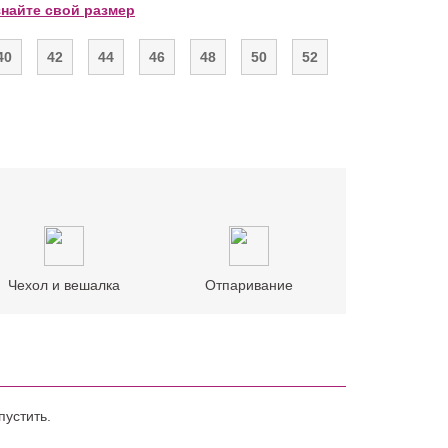
знайте свой размер
40
42
44
46
48
50
52
Чехол и вешалка
Отпаривание
пустить.