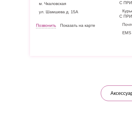
С ПР
м. Чкаловская
Курь
ул. Шамшева д. 15А
С ПР
Почт
Позвонить
Показать на карте
EMS 
Аксессуа