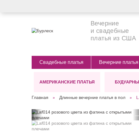
Вечерние
и свадебные
платья из США
Свадебные платья
Вечерние платья
АМЕРИКАНСКИЕ ПЛАТЬЯ
БУДУАРНЫ
СИЛУЭТЫ
ЦВЕТ
ДЛИНА
Главная
Длинные вечерние платья в пол
L
Ампир
Белые
Длинные (в п
А-силуэт
Бежевые
Короткие
←
СТИЛЬ
Костюмы для невесты
Бирюзовые
Платье-футляр
Черные
Бохо
Прямое(классика)
Голубые
Винтажные