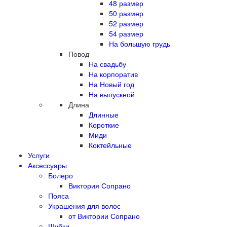
48 размер
50 размер
52 размер
54 размер
На большую грудь
Повод
На свадьбу
На корпоратив
На Новый год
На выпускной
Длина
Длинные
Короткие
Миди
Коктейльные
Услуги
Аксессуары
Болеро
Виктория Сопрано
Пояса
Украшения для волос
от Виктории Сопрано
Шубки