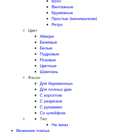
Бохо
Винтажные
Кружевные
Простые (минимализм)
Ретро
Цвет
Айвори
Бежевые
Белые
Пудровые
Розовые
Цветные
Шампань
Фасон
Для беременных
Для полных дам
С корсетом
С разрезом
С рукавами
Со шлейфом
Тип
На заказ
Вечерние платья