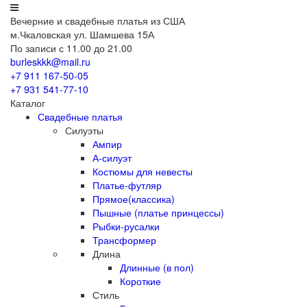
Вечерние
и свадебные
платья из США
м.Чкаловская ул. Шамшева 15А
По записи с 11.00 до 21.00
burleskkk@mail.ru
+7 911
167-50-05
+7 931
541-77-10
Каталог
Свадебные платья
Силуэты
Ампир
А-силуэт
Костюмы для невесты
Платье-футляр
Прямое(классика)
Пышные (платье принцессы)
Рыбки-русалки
Трансформер
Длина
Длинные (в пол)
Короткие
Стиль