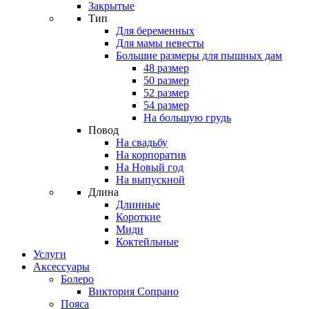
Закрытые
Тип
Для беременных
Для мамы невесты
Большие размеры для пышных дам
48 размер
50 размер
52 размер
54 размер
На большую грудь
Повод
На свадьбу
На корпоратив
На Новый год
На выпускной
Длина
Длинные
Короткие
Миди
Коктейльные
Услуги
Аксессуары
Болеро
Виктория Сопрано
Пояса