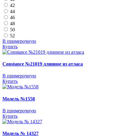
42
44
46
48
50
52
В примерочную
Купить
Constance №21019 длинное из атласа
В примерочную
Купить
Модель №1558
В примерочную
Купить
Модель № 14327