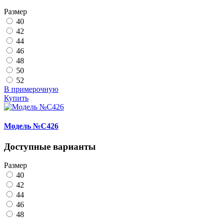
Размер
40
42
44
46
48
50
52
В примерочную
Купить
Модель №C426
Доступные варианты
Размер
40
42
44
46
48