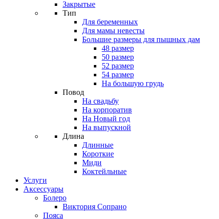
Закрытые
Тип
Для беременных
Для мамы невесты
Большие размеры для пышных дам
48 размер
50 размер
52 размер
54 размер
На большую грудь
Повод
На свадьбу
На корпоратив
На Новый год
На выпускной
Длина
Длинные
Короткие
Миди
Коктейльные
Услуги
Аксессуары
Болеро
Виктория Сопрано
Пояса