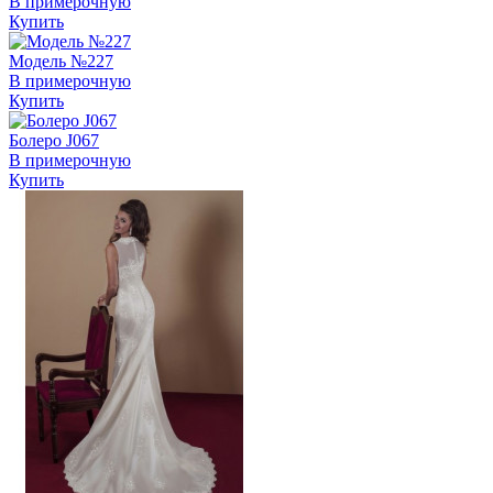
В примерочную
Купить
Модель №227
В примерочную
Купить
Болеро J067
В примерочную
Купить