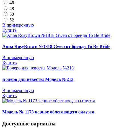
46
48
50
52
В примерочную
Купить
Anna RosyBrown №1818 Gwen от бренда To Be Bride
В примерочную
Купить
Болеро для невесты Модель №213
В примерочную
Купить
Модель № 1173 черное облегающего силуэта
Доступные варианты