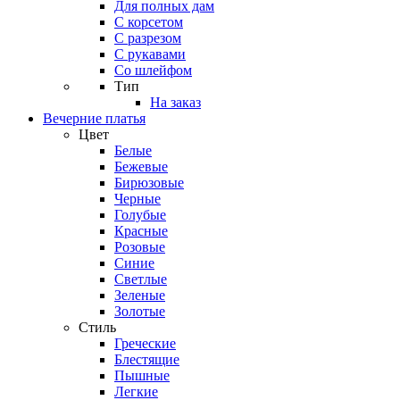
Для полных дам
С корсетом
С разрезом
С рукавами
Со шлейфом
Тип
На заказ
Вечерние платья
Цвет
Белые
Бежевые
Бирюзовые
Черные
Голубые
Красные
Розовые
Синие
Светлые
Зеленые
Золотые
Стиль
Греческие
Блестящие
Пышные
Легкие