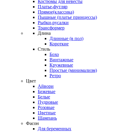
Костюмы для невесты
Платье-футляр
Прямое(классика)
Пышные (платье принцессы)
Рыбки-русалки
Трансформер
Длина
Длинные (в пол)
Короткие
Стиль
Бохо
Винтажные
Кружевные
Простые (минимализм)
Ретро
Цвет
Айвори
Бежевые
Белые
Пудровые
Розовые
Цветные
Шампань
Фасон
Для беременных