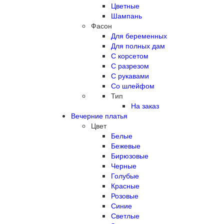
Цветные
Шампань
Фасон
Для беременных
Для полных дам
С корсетом
С разрезом
С рукавами
Со шлейфом
Тип
На заказ
Вечерние платья
Цвет
Белые
Бежевые
Бирюзовые
Черные
Голубые
Красные
Розовые
Синие
Светлые