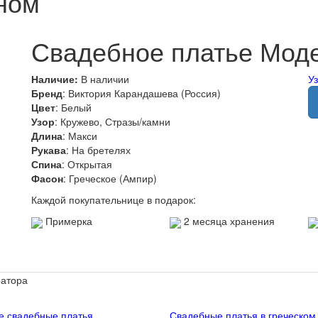
ном
Свадебное платье Мод
Наличие:
В наличии
У
Бренд
: Виктория Карандашева (Россия)
Цвет
: Белый
Узор
: Кружево, Стразы/камни
Длина
: Макси
Рукава
: На бретелях
Спина
: Открытая
Фасон
: Греческое (Ампир)
Каждой покупательнице в подарок:
Примерка
2 месяца хранения
ратора
е свадебные платья
Свадебные платья в греческом