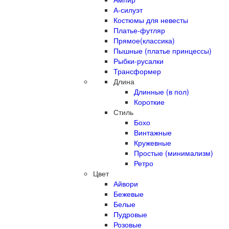
А-силуэт
Костюмы для невесты
Платье-футляр
Прямое(классика)
Пышные (платье принцессы)
Рыбки-русалки
Трансформер
Длина
Длинные (в пол)
Короткие
Стиль
Бохо
Винтажные
Кружевные
Простые (минимализм)
Ретро
Цвет
Айвори
Бежевые
Белые
Пудровые
Розовые