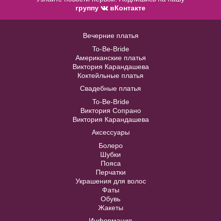
группу
вКонтакте
Вечерние платья
To-Be-Bride
Американские платья
Модель № 1459 Эконом
Виктория Карандашева
Фата 09 свадебная от Victoria
Коктейльные платья
Soprano
Свадебные платья
В примерочную
To-Be-Bride
В примерочную
Виктория Сопрано
Купить
Виктория Карандашева
Аксессуары
Купить
Модель № 1222
Болеро
Шубки
Пояса
40
42
44
46
48
Перчатки
Украшения для волос
Фаты
50
52
Обувь
Жакеты
Информация