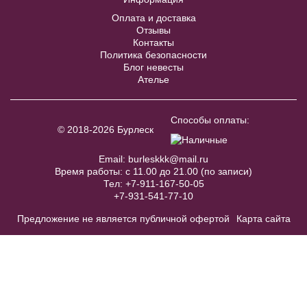
В примерочную
Оплата и доставка
Отзывы
Контакты
Купить
Политика безопасности
Блог невесты
Ателье
Способы оплаты:
© 2018-2026 Бурлеск
Модель № 1443 VIP
Email:
burleskkk@mail.ru
Болеро J067
В примерочную
Время работы: с 11.00 до 21.00 (по записи)
Тел:
+7-911-167-50-05
+7-931-541-77-10
В примерочную
Купить
Предложение не является публичной офертой
Карта сайта
Купить