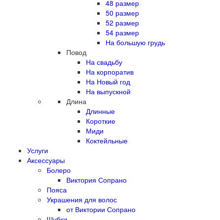
48 размер
50 размер
52 размер
54 размер
На большую грудь
Повод
На свадьбу
На корпоратив
На Новый год
На выпускной
Длина
Длинные
Короткие
Миди
Коктейльные
Услуги
Аксессуары
Болеро
Виктория Сопрано
Пояса
Украшения для волос
от Виктории Сопрано
Шубки