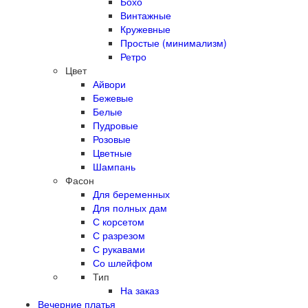
Бохо
Винтажные
Кружевные
Простые (минимализм)
Ретро
Цвет
Айвори
Бежевые
Белые
Пудровые
Розовые
Цветные
Шампань
Фасон
Для беременных
Для полных дам
С корсетом
С разрезом
С рукавами
Со шлейфом
Тип
На заказ
Вечерние платья