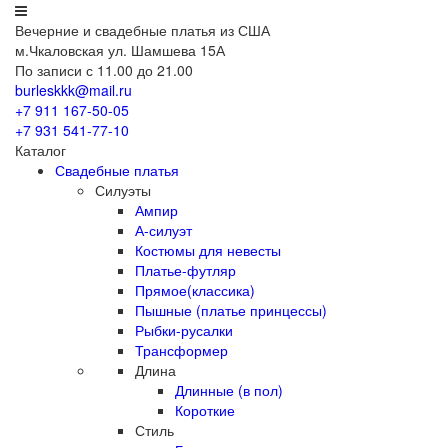
Вечерние
и свадебные
платья из США
м.Чкаловская ул. Шамшева 15А
По записи с 11.00 до 21.00
burleskkk@mail.ru
+7 911
167-50-05
+7 931
541-77-10
Каталог
Свадебные платья
Силуэты
Ампир
А-силуэт
Костюмы для невесты
Платье-футляр
Прямое(классика)
Пышные (платье принцессы)
Рыбки-русалки
Трансформер
Длина
Длинные (в пол)
Короткие
Стиль