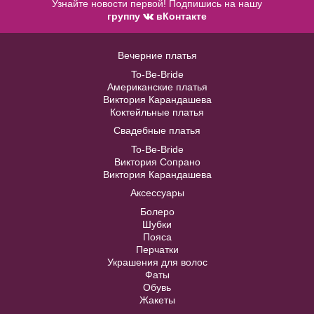
Узнайте новости первой! Подпишись на нашу
группу
вКонтакте
Вечерние платья
To-Be-Bride
Американские платья
Модель № 1515
Болеро J054
Виктория Карандашева
Коктейльные платья
Свадебные платья
В примерочную
В примерочную
To-Be-Bride
Виктория Сопрано
Купить
Купить
Виктория Карандашева
Аксессуары
Модель №C412
Болеро
Шубки
Пояса
40
42
44
46
48
Перчатки
Украшения для волос
Фаты
50
52
Обувь
Жакеты