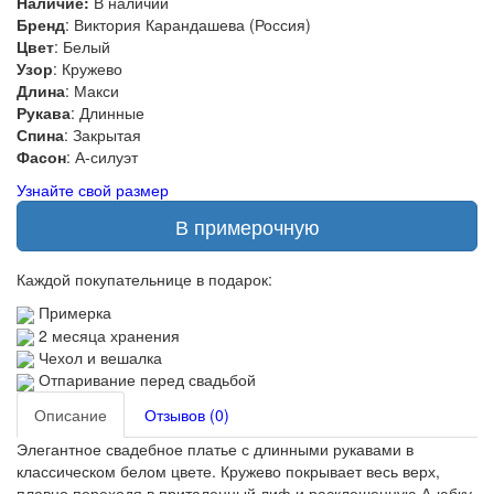
Наличие:
В наличии
Бренд
: Виктория Карандашева (Россия)
Цвет
: Белый
Узор
: Кружево
Длина
: Макси
Рукава
: Длинные
Спина
: Закрытая
Фасон
: А-силуэт
Узнайте свой размер
В примерочную
Каждой покупательнице в подарок:
Примерка
2 месяца хранения
Чехол и вешалка
Отпаривание перед свадьбой
Описание
Отзывов (0)
Элегантное свадебное платье с длинными рукавами в
классическом белом цвете. Кружево покрывает весь верх,
плавно переходя в приталенный лиф и расклешенную А-юбку.