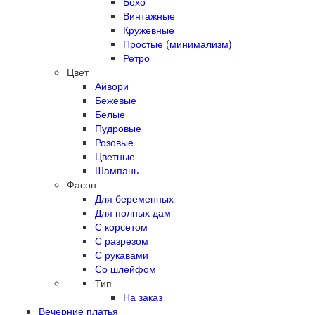
Бохо
Винтажные
Кружевные
Простые (минимализм)
Ретро
Цвет
Айвори
Бежевые
Белые
Пудровые
Розовые
Цветные
Шампань
Фасон
Для беременных
Для полных дам
С корсетом
С разрезом
С рукавами
Со шлейфом
Тип
На заказ
Вечерние платья