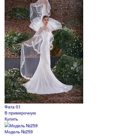
Фата 01
В примерочную
Купить
Модель №259