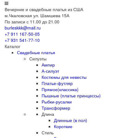
Вечерние
и свадебные
платья из США
м.Чкаловская ул. Шамшева 15А
По записи с 11.00 до 21.00
burleskkk@mail.ru
+7 911
167-50-05
+7 931
541-77-10
Каталог
Свадебные платья
Силуэты
Ампир
А-силуэт
Костюмы для невесты
Платье-футляр
Прямое(классика)
Пышные (платье принцессы)
Рыбки-русалки
Трансформер
Длина
Длинные (в пол)
Короткие
Стиль