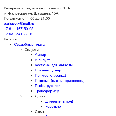
Вечерние
и свадебные
платья из США
м.Чкаловская ул. Шамшева 15А
По записи с 11.00 до 21.00
burleskkk@mail.ru
+7 911
167-50-05
+7 931
541-77-10
Каталог
Свадебные платья
Силуэты
Ампир
А-силуэт
Костюмы для невесты
Платье-футляр
Прямое(классика)
Пышные (платье принцессы)
Рыбки-русалки
Трансформер
Длина
Длинные (в пол)
Короткие
Стиль