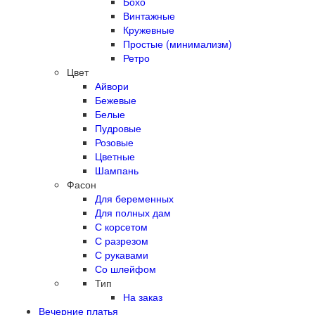
Бохо
Винтажные
Кружевные
Простые (минимализм)
Ретро
Цвет
Айвори
Бежевые
Белые
Пудровые
Розовые
Цветные
Шампань
Фасон
Для беременных
Для полных дам
С корсетом
С разрезом
С рукавами
Со шлейфом
Тип
На заказ
Вечерние платья