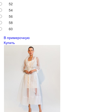
52
54
56
58
60
В примерочную
Купить