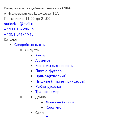
Вечерние
и свадебные
платья из США
м.Чкаловская ул. Шамшева 15А
По записи с 11.00 до 21.00
burleskkk@mail.ru
+7 911
167-50-05
+7 931
541-77-10
Каталог
Свадебные платья
Силуэты
Ампир
А-силуэт
Костюмы для невесты
Платье-футляр
Прямое(классика)
Пышные (платье принцессы)
Рыбки-русалки
Трансформер
Длина
Длинные (в пол)
Короткие
Стиль