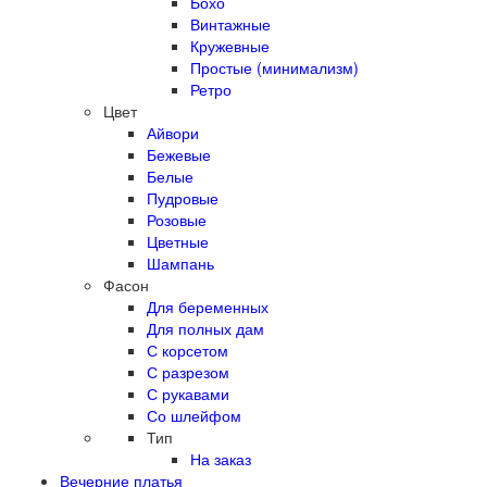
Бохо
Винтажные
Кружевные
Простые (минимализм)
Ретро
Цвет
Айвори
Бежевые
Белые
Пудровые
Розовые
Цветные
Шампань
Фасон
Для беременных
Для полных дам
С корсетом
С разрезом
С рукавами
Со шлейфом
Тип
На заказ
Вечерние платья