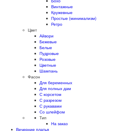
Бохо
Винтажные
Кружевные
Простые (минимализм)
Ретро
Цвет
Айвори
Бежевые
Белые
Пудровые
Розовые
Цветные
Шампань
Фасон
Для беременных
Для полных дам
С корсетом
С разрезом
С рукавами
Со шлейфом
Тип
На заказ
Вечерние платья