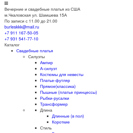
Вечерние
и свадебные
платья из США
м.Чкаловская ул. Шамшева 15А
По записи с 11.00 до 21.00
burleskkk@mail.ru
+7 911
167-50-05
+7 931
541-77-10
Каталог
Свадебные платья
Силуэты
Ампир
А-силуэт
Костюмы для невесты
Платье-футляр
Прямое(классика)
Пышные (платье принцессы)
Рыбки-русалки
Трансформер
Длина
Длинные (в пол)
Короткие
Стиль