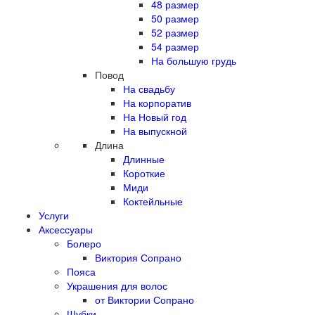
48 размер
50 размер
52 размер
54 размер
На большую грудь
Повод
На свадьбу
На корпоратив
На Новый год
На выпускной
Длина
Длинные
Короткие
Миди
Коктейльные
Услуги
Аксессуары
Болеро
Виктория Сопрано
Пояса
Украшения для волос
от Виктории Сопрано
Шубки