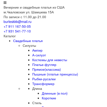
Вечерние
и свадебные
платья из США
м.Чкаловская ул. Шамшева 15А
По записи с 11.00 до 21.00
burleskkk@mail.ru
+7 911
167-50-05
+7 931
541-77-10
Каталог
Свадебные платья
Силуэты
Ампир
А-силуэт
Костюмы для невесты
Платье-футляр
Прямое(классика)
Пышные (платье принцессы)
Рыбки-русалки
Трансформер
Длина
Длинные (в пол)
Короткие
Стиль