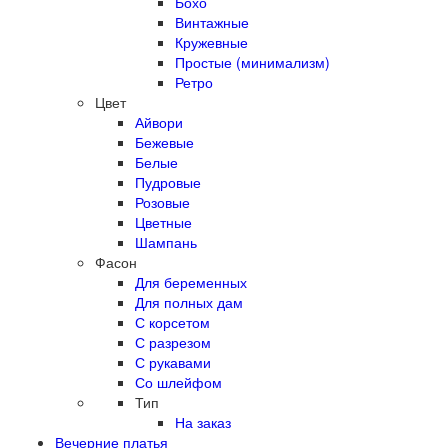
Бохо
Винтажные
Кружевные
Простые (минимализм)
Ретро
Цвет
Айвори
Бежевые
Белые
Пудровые
Розовые
Цветные
Шампань
Фасон
Для беременных
Для полных дам
С корсетом
С разрезом
С рукавами
Со шлейфом
Тип
На заказ
Вечерние платья