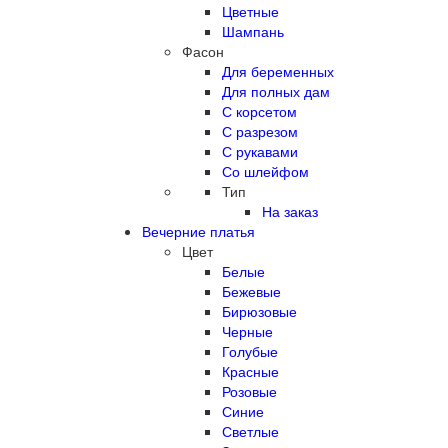
Цветные
Шампань
Фасон
Для беременных
Для полных дам
С корсетом
С разрезом
С рукавами
Со шлейфом
Тип
На заказ
Вечерние платья
Цвет
Белые
Бежевые
Бирюзовые
Черные
Голубые
Красные
Розовые
Синие
Светлые