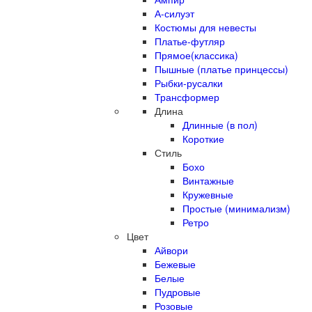
А-силуэт
Костюмы для невесты
Платье-футляр
Прямое(классика)
Пышные (платье принцессы)
Рыбки-русалки
Трансформер
Длина
Длинные (в пол)
Короткие
Стиль
Бохо
Винтажные
Кружевные
Простые (минимализм)
Ретро
Цвет
Айвори
Бежевые
Белые
Пудровые
Розовые