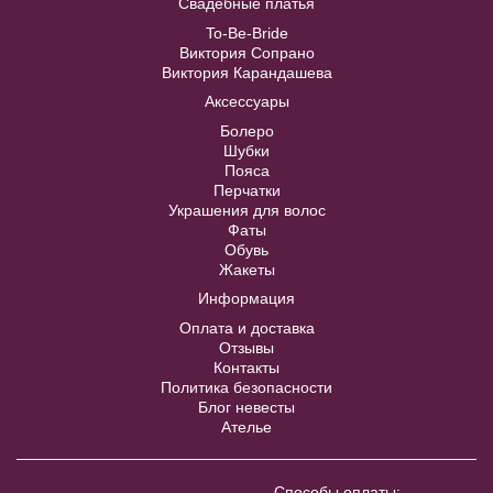
Свадебные платья
Anny №SP5542 длинное с
Купить
открытой спинкой и узором на
To-Be-Bride
Купить
лифе
Виктория Сопрано
Виктория Карандашева
Аксессуары
40
42
44
46
48
Болеро
Шубки
50
52
Пояса
Перчатки
Украшения для волос
Фаты
В примерочную
Обувь
Жакеты
Информация
Купить
Оплата и доставка
Отзывы
Контакты
Политика безопасности
Блог невесты
Ателье
Пояс айвори с крупным бантом
Способы оплаты: