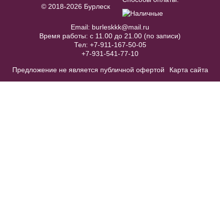
BL006W
© 2018-2026 Бурлеск
Модель №TB011
В примерочную
Email:
burleskkk@mail.ru
В примерочную
Время работы: с 11.00 до 21.00 (по записи)
Тел:
+7-911-167-50-05
Купить
+7-931-541-77-10
Купить
Предложение не является публичной офертой
Карта сайта
Anny №SP4025
40
42
44
46
48
50
52
В примерочную