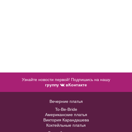
Купить
Узнайте новости первой! Подпишись на нашу
группу
вКонтакте
Вечерние платья
Серый пояс с объемным бантом
Monro №19619 из белого атласа с
BL007W
To-Be-Bride
коротким кружевным топом
Американские платья
Виктория Карандашева
В примерочную
Коктейльные платья
В примерочную