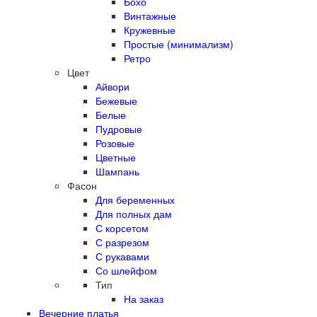
Бохо
Винтажные
Кружевные
Простые (минимализм)
Ретро
Цвет
Айвори
Бежевые
Белые
Пудровые
Розовые
Цветные
Шампань
Фасон
Для беременных
Для полных дам
С корсетом
С разрезом
С рукавами
Со шлейфом
Тип
На заказ
Вечерние платья