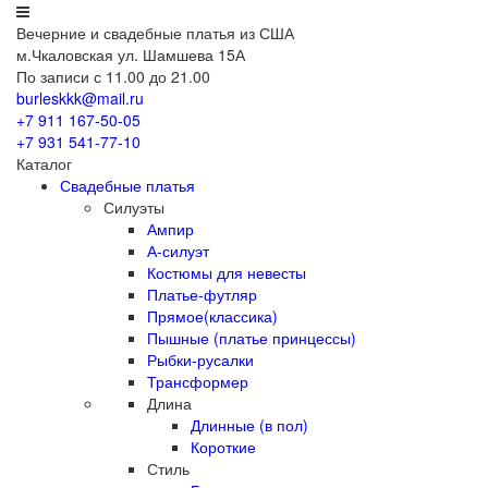
Вечерние
и свадебные
платья из США
м.Чкаловская ул. Шамшева 15А
По записи с 11.00 до 21.00
burleskkk@mail.ru
+7 911
167-50-05
+7 931
541-77-10
Каталог
Свадебные платья
Силуэты
Ампир
А-силуэт
Костюмы для невесты
Платье-футляр
Прямое(классика)
Пышные (платье принцессы)
Рыбки-русалки
Трансформер
Длина
Длинные (в пол)
Короткие
Стиль