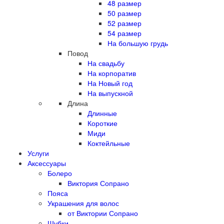
48 размер
50 размер
52 размер
54 размер
На большую грудь
Повод
На свадьбу
На корпоратив
На Новый год
На выпускной
Длина
Длинные
Короткие
Миди
Коктейльные
Услуги
Аксессуары
Болеро
Виктория Сопрано
Пояса
Украшения для волос
от Виктории Сопрано
Шубки