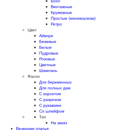
Бохо
Винтажные
Кружевные
Простые (минимализм)
Ретро
Цвет
Айвори
Бежевые
Белые
Пудровые
Розовые
Цветные
Шампань
Фасон
Для беременных
Для полных дам
С корсетом
С разрезом
С рукавами
Со шлейфом
Тип
На заказ
Вечерние платья