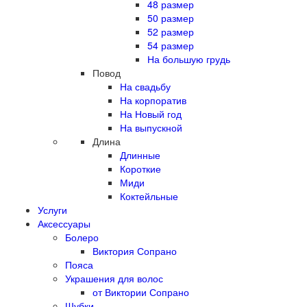
48 размер
50 размер
52 размер
54 размер
На большую грудь
Повод
На свадьбу
На корпоратив
На Новый год
На выпускной
Длина
Длинные
Короткие
Миди
Коктейльные
Услуги
Аксессуары
Болеро
Виктория Сопрано
Пояса
Украшения для волос
от Виктории Сопрано
Шубки