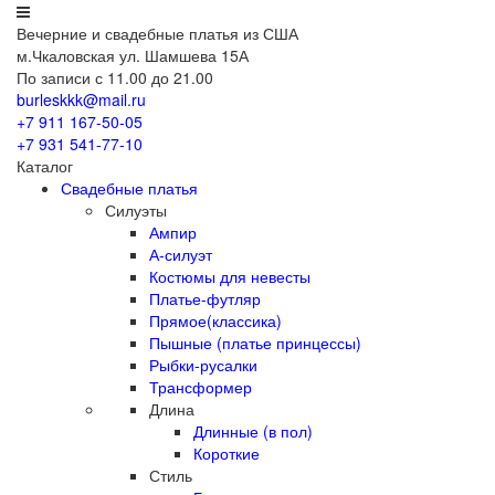
Вечерние
и свадебные
платья из США
м.Чкаловская ул. Шамшева 15А
По записи с 11.00 до 21.00
burleskkk@mail.ru
+7 911
167-50-05
+7 931
541-77-10
Каталог
Свадебные платья
Силуэты
Ампир
А-силуэт
Костюмы для невесты
Платье-футляр
Прямое(классика)
Пышные (платье принцессы)
Рыбки-русалки
Трансформер
Длина
Длинные (в пол)
Короткие
Стиль