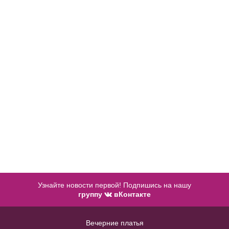
MT010B сильное из блестящего
джерси для полных женщин
48
50
52
54
56
Узнайте новости первой! Подпишись на нашу
группу
вКонтакте
58
60
Вечерние платья