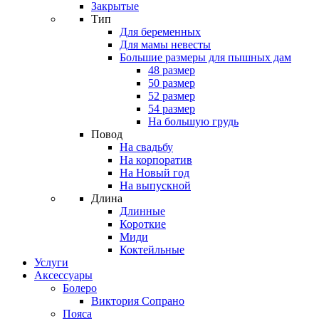
Закрытые
Тип
Для беременных
Для мамы невесты
Большие размеры для пышных дам
48 размер
50 размер
52 размер
54 размер
На большую грудь
Повод
На свадьбу
На корпоратив
На Новый год
На выпускной
Длина
Длинные
Короткие
Миди
Коктейльные
Услуги
Аксессуары
Болеро
Виктория Сопрано
Пояса