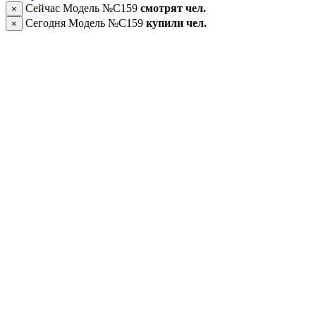
Сейчас Модель №C159
смотрят
чел.
×
Сегодня Модель №C159
купили
чел.
×