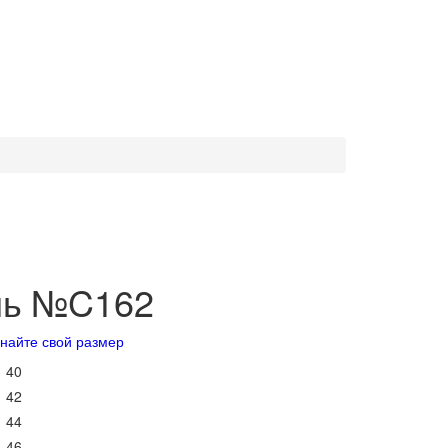
ль №C162
знайте свой размер
40
42
44
46