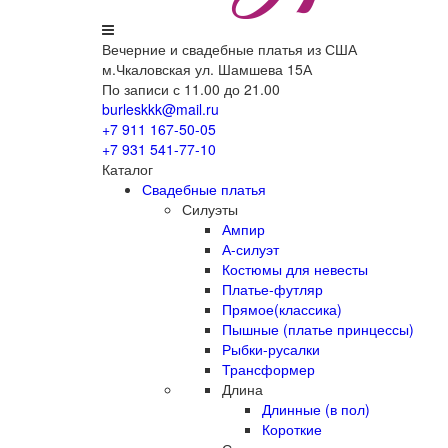
Вечерние
и свадебные
платья из США
м.Чкаловская ул. Шамшева 15А
По записи с 11.00 до 21.00
burleskkk@mail.ru
+7 911
167-50-05
+7 931
541-77-10
Каталог
Свадебные платья
Силуэты
Ампир
А-силуэт
Костюмы для невесты
Платье-футляр
Прямое(классика)
Пышные (платье принцессы)
Рыбки-русалки
Трансформер
Длина
Длинные (в пол)
Короткие