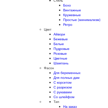
Стиль
Бохо
Винтажные
Кружевные
Простые (минимализм)
Ретро
Цвет
Айвори
Бежевые
Белые
Пудровые
Розовые
Цветные
Шампань
Фасон
Для беременных
Для полных дам
С корсетом
С разрезом
С рукавами
Со шлейфом
Тип
На заказ