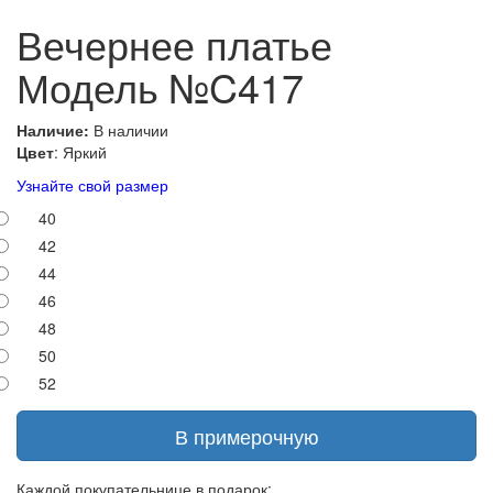
Вечернее платье
Модель №C417
Наличие:
В наличии
Цвет
: Яркий
Узнайте свой размер
40
42
44
46
48
50
52
В примерочную
Каждой покупательнице в подарок: