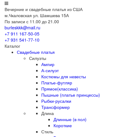
Вечерние
и свадебные
платья из США
м.Чкаловская ул. Шамшева 15А
По записи с 11.00 до 21.00
burleskkk@mail.ru
+7 911
167-50-05
+7 931
541-77-10
Каталог
Свадебные платья
Силуэты
Ампир
А-силуэт
Костюмы для невесты
Платье-футляр
Прямое(классика)
Пышные (платье принцессы)
Рыбки-русалки
Трансформер
Длина
Длинные (в пол)
Короткие
Стиль