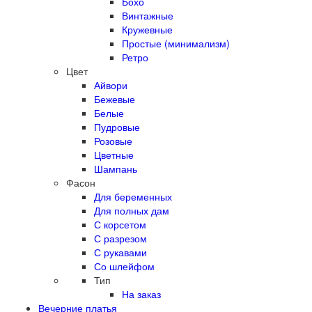
Бохо
Винтажные
Кружевные
Простые (минимализм)
Ретро
Цвет
Айвори
Бежевые
Белые
Пудровые
Розовые
Цветные
Шампань
Фасон
Для беременных
Для полных дам
С корсетом
С разрезом
С рукавами
Со шлейфом
Тип
На заказ
Вечерние платья