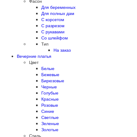
Фасон
Для беременных
Для полных дам
С корсетом
С разрезом
С рукавами
Со шлейфом
Тип
На заказ
Вечерние платья
Цвет
Белые
Бежевые
Бирюзовые
Черные
Голубые
Красные
Розовые
Синие
Светлые
Зеленые
Золотые
Стиль