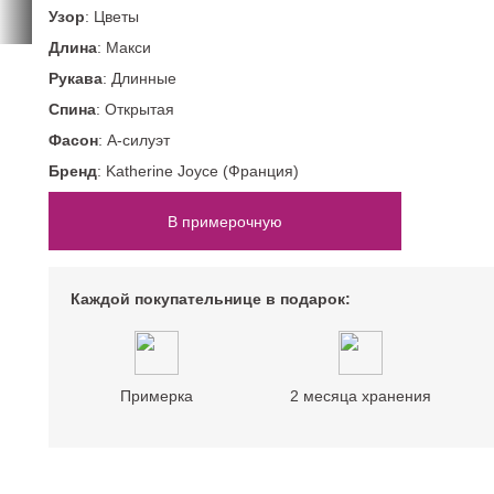
52 размер
Цветные
Со шлейфом
Узор
: Цветы
54 размер
Шампань
Длина
: Макси
На большую грудь
нимализм)
ПОВОД
Рукава
: Длинные
Спина
: Открытая
На свадьбу
Фасон
: А-силуэт
На корпоратив
Бренд
: Katherine Joyce (Франция)
На Новый год
На выпускной
В примерочную
Каждой покупательнице в подарок:
Примерка
2 месяца хранения