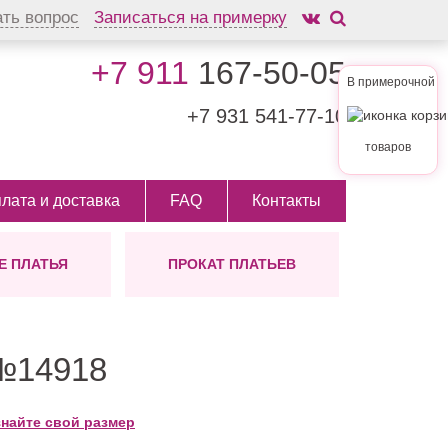
ать вопрос
Записаться на примерку
+7 911
167-50-05
В примерочной
+7 931
541-77-10
товаров
лата и доставка
FAQ
Контакты
 ПЛАТЬЯ
ПРОКАТ ПЛАТЬЕВ
АШЕНИЯ
ЛИНА
ШУБКИ
ТИП
 ВОЛОС
ых
инные
На заказ
ктории
ам
откие
но
 №14918
ди
ктейльные
знайте свой размер