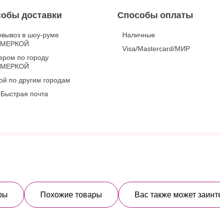
обы доставки
Способы оплаты
вывоз в шоу-руме
Наличные
ИМЕРКОЙ
Visa/Mastercard/МИР
ером по городу
ИМЕРКОЙ
ой по другим городам
Быстрая почта
ры
Похожие товары
Вас также может заинт