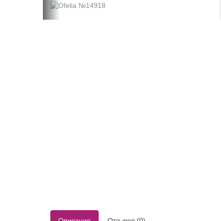
Пышные (платье
Красные
Кружевные
принцессы)
Розовые
Простые (ми
Рыбки-русалки
Синие
Ретро
Трансформер
Светлые
Зеленые
Золотые
Описание
Отзывов (0)