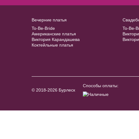
В примерочную
В примерочную
Купить
Купить
Вечерние платья
Свадеб
Купить
To-Be-Bride
To-Be-B
Американские платья
Виктор
Виктория Карандашева
Виктор
Коктейльные платья
Способы оплаты:
© 2018-2026 Бурлеск
Balero №B02