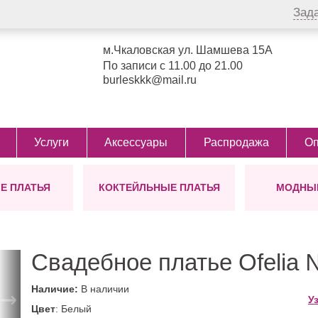
Зад
м.Чкаловская ул. Шамшева 15А
По записи с 11.00 до 21.00
burleskkk@mail.ru
Услуги
Аксессуары
Распродажа
Оп
Е ПЛАТЬЯ
КОКТЕЙЛЬНЫЕ ПЛАТЬЯ
МОДНЫЕ
СТИЛЬ
ЦВЕТ
БОЛЕРО
ТИП
ПОЯСА
ФАСОН
УКР
Д
ДЛЯ
ол)
Греческие
Айвори
Виктория
Для беременных
Для беременн
Дл
Сопрано
от Ви
Блестящие
Бежевые
Для мамы невесты
Для полных д
Кор
Сопра
Свадебное платье Ofelia
Пышные
Белые
Большие размеры
С корсетом
Ми
для пышных дам
Легкие
Пудровые
С разрезом
Ко
→
Наличие:
В наличии
48 размер
У
Закрытые
Розовые
С рукавами
Цвет
: Белый
50 размер