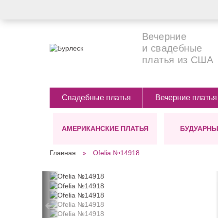
Вечерние
и свадебные
платья из США
Свадебные платья
Вечерние платья
АМЕРИКАНСКИЕ ПЛАТЬЯ
БУДУАРНЫ
СИЛУЭТЫ
ЦВЕТ
ДЛИНА
Главная
Ofelia №14918
Ампир
Белые
Длинные (в п
А-силуэт
Бежевые
Короткие
СТИЛЬ
Костюмы для невесты
Бирюзовые
Платье-футляр
Черные
←
Бохо
Прямое(классика)
Голубые
Винтажные