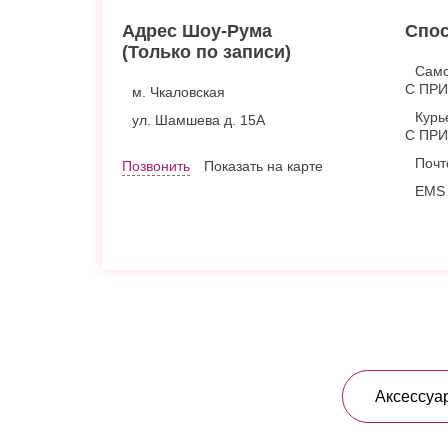
Адрес Шоу-Рума
Спос
(Только по записи)
Само
С ПР
м. Чкаловская
Курь
ул. Шамшева д. 15А
С ПР
Почт
Позвонить
Показать на карте
EMS 
Аксессуа