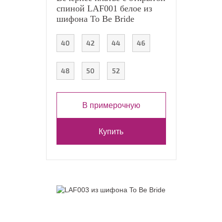
спиной LAF001 белое из
шифона To Be Bride
40
42
44
46
48
50
52
В примерочную
Купить