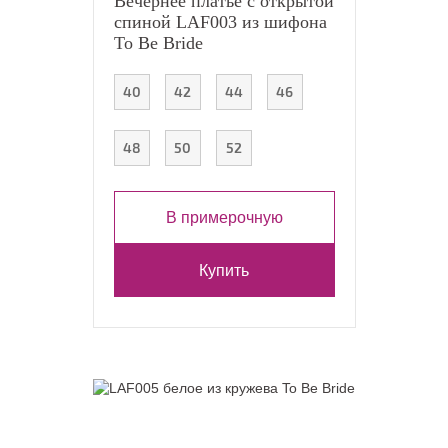
Вечернее платье с открытой
спиной LAF003 из шифона
To Be Bride
40
42
44
46
48
50
52
В примерочную
Купить