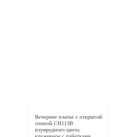
Вечернее платье с открытой
спиной CH113B
изумрудного цвета
кружевное с пайетками