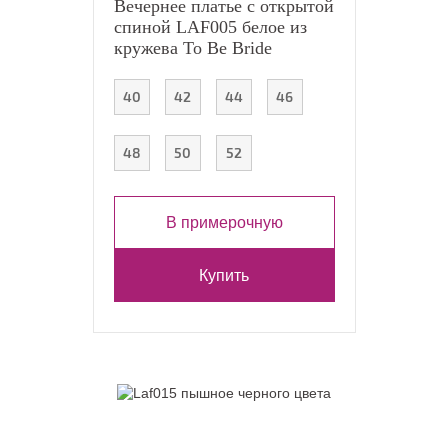
Вечернее платье с открытой
спиной LAF005 белое из
кружева To Be Bride
40
42
44
46
48
50
52
В примерочную
Купить