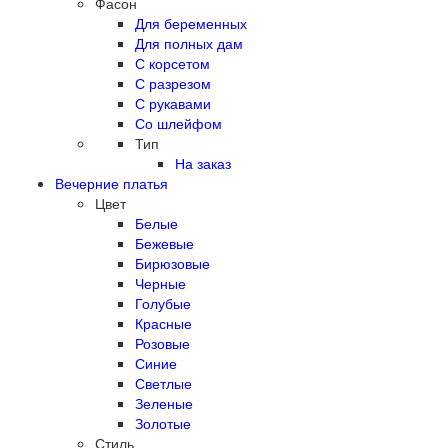
Фасон
Для беременных
Для полных дам
С корсетом
С разрезом
С рукавами
Со шлейфом
Тип
На заказ
Вечерние платья
Цвет
Белые
Бежевые
Бирюзовые
Черные
Голубые
Красные
Розовые
Синие
Светлые
Зеленые
Золотые
Стиль