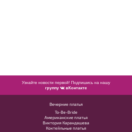
Модель № 1274
40
42
44
46
48
Узнайте новости первой! Подпишись на нашу
50
52
группу
вКонтакте
Вечерние платья
В примерочную
To-Be-Bride
Американские платья
Купить
Виктория Карандашева
Коктейльные платья