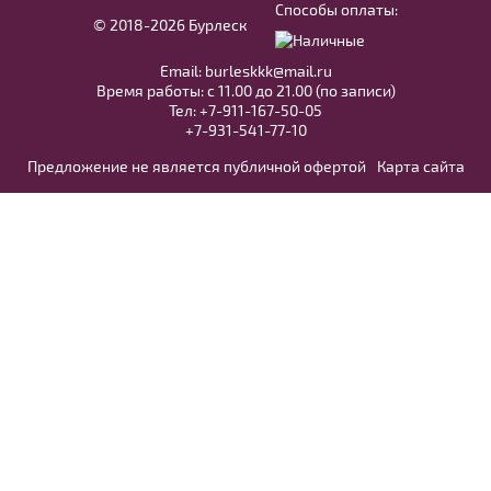
Способы оплаты:
© 2018-2026 Бурлеск
50
52
Email:
burleskkk@mail.ru
Время работы: с 11.00 до 21.00 (по записи)
Тел:
+7-911-167-50-05
В примерочную
+7-931-541-77-10
Предложение не является публичной офертой
Карта сайта
Купить