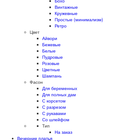
Бохо
Винтажные
Кружевные
Простые (минимализм)
Ретро
Цвет
Айвори
Бежевые
Белые
Пудровые
Розовые
Цветные
Шампань
Фасон
Для беременных
Для полных дам
С корсетом
С разрезом
С рукавами
Со шлейфом
Тип
На заказ
Вечерние платья