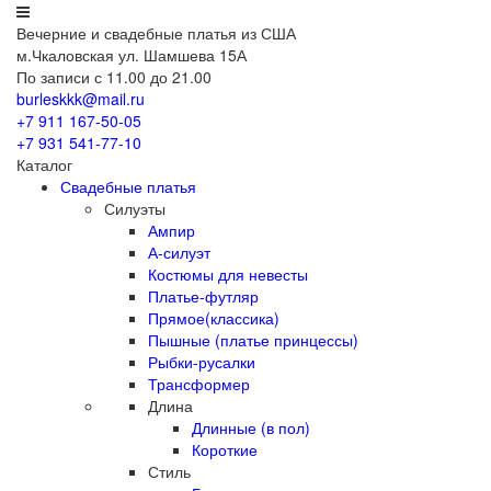
Вечерние
и свадебные
платья из США
м.Чкаловская ул. Шамшева 15А
По записи с 11.00 до 21.00
burleskkk@mail.ru
+7 911
167-50-05
+7 931
541-77-10
Каталог
Свадебные платья
Силуэты
Ампир
А-силуэт
Костюмы для невесты
Платье-футляр
Прямое(классика)
Пышные (платье принцессы)
Рыбки-русалки
Трансформер
Длина
Длинные (в пол)
Короткие
Стиль