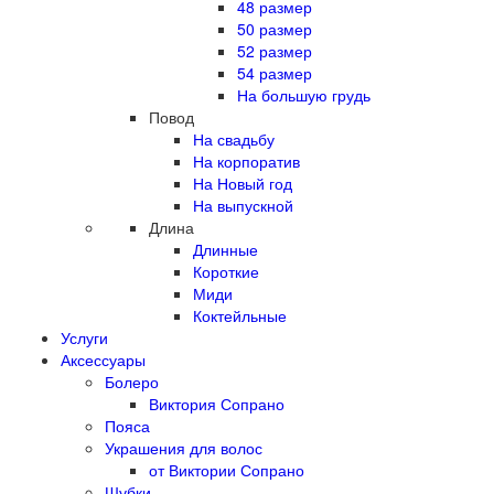
48 размер
50 размер
52 размер
54 размер
На большую грудь
Повод
На свадьбу
На корпоратив
На Новый год
На выпускной
Длина
Длинные
Короткие
Миди
Коктейльные
Услуги
Аксессуары
Болеро
Виктория Сопрано
Пояса
Украшения для волос
от Виктории Сопрано
Шубки