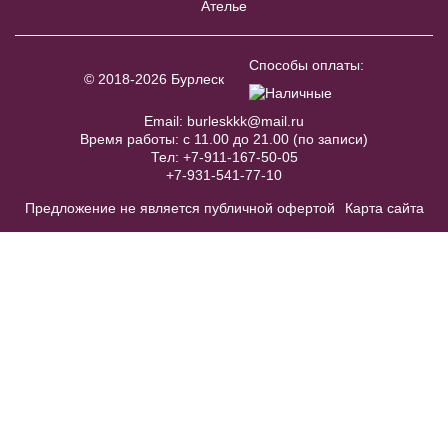
Ателье
WS01r Шубка
В примерочную
Способы оплаты:
© 2018-2026 Бурлеск
Купить
Email:
burleskkk@mail.ru
Время работы: с 11.00 до 21.00 (по записи)
Тел:
+7-911-167-50-05
24220 Armina от бренда Victoria
+7-931-541-77-10
Soprano
Предложение не является публичной офертой
Карта сайта
В примерочную
Sonia
Купить
40
42
44
46
48
50
52