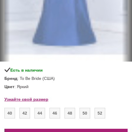
Есть в наличии
Бренд
: To Be Bride (США)
Цвет
: Яркий
Узнайте свой размер
40
42
44
46
48
50
52