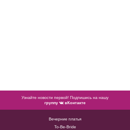
В примерочную
Купить
Узнайте новости первой! Подпишись на нашу
группу
вКонтакте
Жакет J002
Вечерние платья
Anny №SP7116
To-Be-Bride
В примерочную