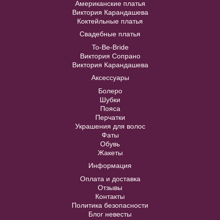
Американские платья
Виктория Карандашева
40
42
44
46
48
Коктейльные платья
Купить
Свадебные платья
TB114B o бордового цвета с
50
52
рисунком и многослойной юбкой
To-Be-Bride
Виктория Сопрано
Виктория Карандашева
40
42
44
46
48
В примерочную
Аксессуары
Болеро
50
52
Купить
Шубки
Пояса
Перчатки
Украшения для волос
В примерочную
Фаты
Обувь
Жакеты
Купить
Информация
Оплата и доставка
Отзывы
Контакты
Политика безопасности
Блог невесты