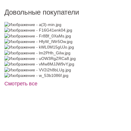
Довольные покупатели
Смотреть все
BB391BY1
Жакет J022
Dabria №6016
В примерочную
40
42
44
46
48
В примерочную
Купить
50
52
Купить