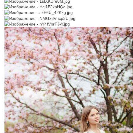
TB114B o бордового цвета с
Украшение для волос 35
Akkona T - 201 прямого силуэта
рисунком и многослойной юбкой
цвета пыльной розы
В примерочную
40
42
44
46
48
В примерочную
Купить
50
52
Купить
В примерочную