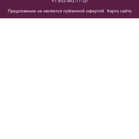
+7-931-541-77-10
Предложение не является публичной офертой
Карта сайта
Фата 19 свадебная средней
длины
В примерочную
Купить
23420 Nada модель 2 в 1