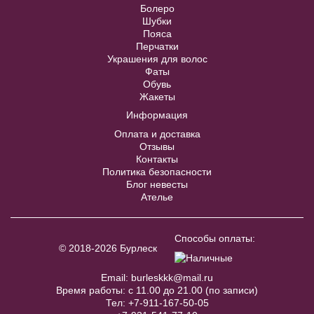
Болеро
украшение
Шубки
Пояса
В примерочную
Перчатки
Украшения для волос
Фаты
Купить
Обувь
Жакеты
Информация
Модель № 1299 V голубое с
Оплата и доставка
пышной юбкой
Отзывы
Контакты
Политика безопасности
Блог невесты
40
42
44
46
48
Ателье
50
52
Способы оплаты:
© 2018-2026 Бурлеск
В примерочную
Email:
burleskkk@mail.ru
Время работы: с 11.00 до 21.00 (по записи)
Тел:
+7-911-167-50-05
Купить