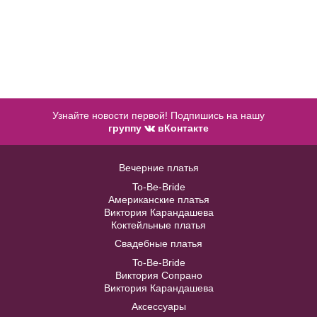
Купить
Модель № 1354 Эконом
Узнайте новости первой! Подпишись на нашу
В примерочную
группу
вКонтакте
Купить
Вечерние платья
To-Be-Bride
Американские платья
Виктория Карандашева
Коктейльные платья
Свадебные платья
To-Be-Bride
Виктория Сопрано
Виктория Карандашева
Аксессуары
Модель №234 свадебное