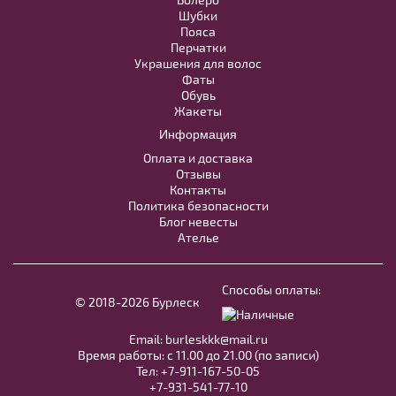
Шубки
Пояса
Перчатки
Украшения для волос
Фаты
Обувь
Жакеты
16039 Marianne белого цвета с
Информация
оборками
Оплата и доставка
Отзывы
В примерочную
Контакты
Политика безопасности
Блог невесты
Купить
Ателье
Способы оплаты:
© 2018-2026 Бурлеск
Email:
burleskkk@mail.ru
Время работы: с 11.00 до 21.00 (по записи)
Тел:
+7-911-167-50-05
+7-931-541-77-10