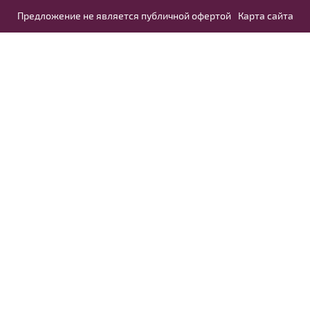
Предложение не является публичной офертой
Карта сайта
Модель №MC065B
40
42
44
46
48
50
52
В примерочную