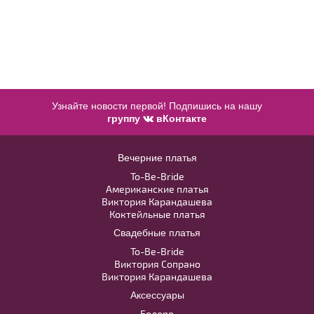
TarikEdiz №ZTZ033B V розовое со
шлейфом из фатина
В примерочную
Узнайте новости первой! Подпишись на нашу
группу
вКонтакте
Купить
Вечерние платья
To-Be-Bride
Американские платья
Виктория Карандашева
Коктейльные платья
Свадебные платья
To-Be-Bride
Виктория Сопрано
Виктория Карандашева
Аксессуары
Болеро