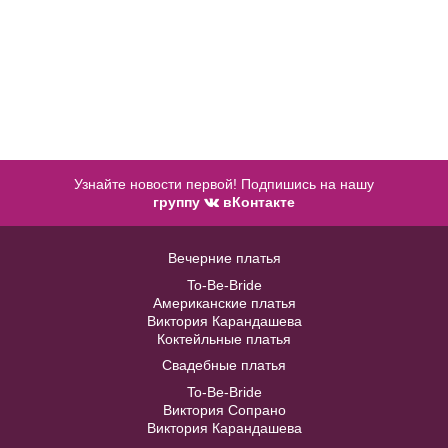
Veil №3517
Модель № CJ256-S
В примерочную
48
50
52
54
56
Купить
Узнайте новости первой! Подпишись на нашу
58
60
группу
вКонтакте
Вечерние платья
В примерочную
To-Be-Bride
Американские платья
Купить
Виктория Карандашева
Коктейльные платья
Свадебные платья
To-Be-Bride
Виктория Сопрано
Виктория Карандашева