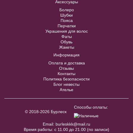
Аксессуары
Болеро
Шубки
Пояса
Перчатки
Украшения для волос
Фаты
Veil №3317
Обувь
Жакеты
В примерочную
Информация
Оплата и доставка
Отзывы
Купить
Контакты
Политика безопасности
Блог невесты
NN086B бордовое To be Bride
Ателье
48
50
52
54
56
Способы оплаты:
© 2018-2026 Бурлеск
58
60
Email:
burleskkk@mail.ru
Время работы: с 11.00 до 21.00 (по записи)