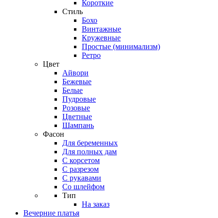
Короткие
Стиль
Бохо
Винтажные
Кружевные
Простые (минимализм)
Ретро
Цвет
Айвори
Бежевые
Белые
Пудровые
Розовые
Цветные
Шампань
Фасон
Для беременных
Для полных дам
С корсетом
С разрезом
С рукавами
Со шлейфом
Тип
На заказ
Вечерние платья