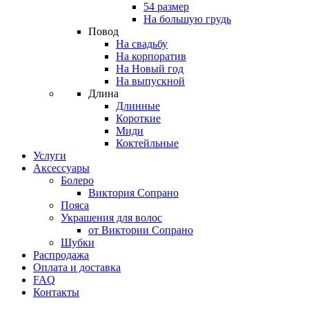
54 размер
На большую грудь
Повод
На свадьбу
На корпоратив
На Новый год
На выпускной
Длина
Длинные
Короткие
Миди
Коктейльные
Услуги
Аксессуары
Болеро
Виктория Сопрано
Пояса
Украшения для волос
от Виктории Сопрано
Шубки
Распродажа
Оплата и доставка
FAQ
Контакты