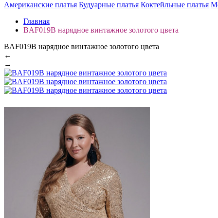
Американские платья
Будуарные платья
Коктейльные платья
М
Главная
BAF019B нарядное винтажное золотого цвета
BAF019B нарядное винтажное золотого цвета
←
→