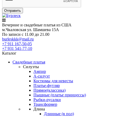
Вечерние
и свадебные
платья из США
м.Чкаловская ул. Шамшева 15А
По записи с 11.00 до 21.00
burleskkk@mail.ru
+7 911
167-50-05
+7 931
541-77-10
Каталог
Свадебные платья
Силуэты
Ампир
А-силуэт
Костюмы для невесты
Платье-футляр
Прямое(классика)
Пышные (платье принцессы)
Рыбки-русалки
Трансформер
Длина
Длинные (в пол)