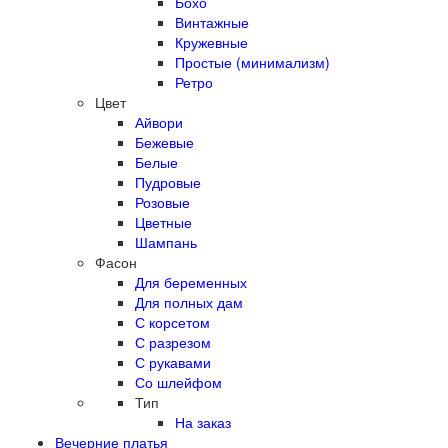
Бохо
Винтажные
Кружевные
Простые (минимализм)
Ретро
Цвет
Айвори
Бежевые
Белые
Пудровые
Розовые
Цветные
Шампань
Фасон
Для беременных
Для полных дам
С корсетом
С разрезом
С рукавами
Со шлейфом
Тип
На заказ
Вечерние платья