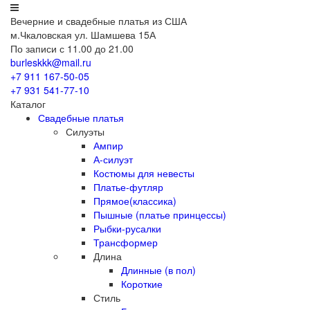
Вечерние
и свадебные
платья из США
м.Чкаловская ул. Шамшева 15А
По записи с 11.00 до 21.00
burleskkk@mail.ru
+7 911
167-50-05
+7 931
541-77-10
Каталог
Свадебные платья
Силуэты
Ампир
А-силуэт
Костюмы для невесты
Платье-футляр
Прямое(классика)
Пышные (платье принцессы)
Рыбки-русалки
Трансформер
Длина
Длинные (в пол)
Короткие
Стиль