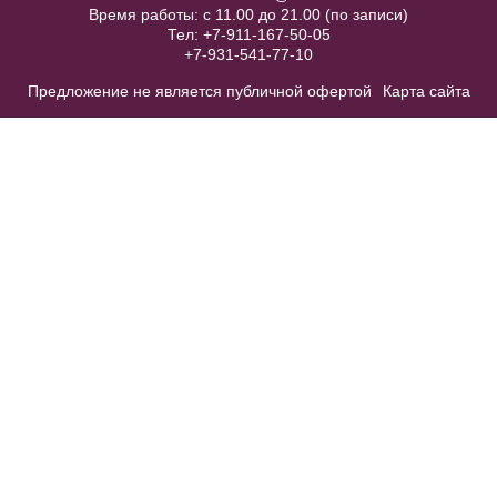
Время работы: с 11.00 до 21.00 (по записи)
Тел:
+7-911-167-50-05
+7-931-541-77-10
50
52
Предложение не является публичной офертой
Карта сайта
В примерочную
Anny №SP4024 длинное красного
Купить
цвета без рукавов
40
42
44
46
48
50
52
В примерочную
Жакет J004B
Купить
В примерочную