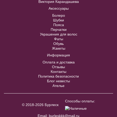
Виктория Карандашева
40
42
44
46
48
Аксессуары
Болеро
50
52
Шубки
Пояса
Перчатки
Украшения для волос
В примерочную
Фаты
Обувь
Жакеты
Купить
Информация
Оплата и доставка
Отзывы
Контакты
Политика безопасности
Блог невесты
Ателье
Жакет J002B
В примерочную
Модель №C201
Способы оплаты:
© 2018-2026 Бурлеск
Купить
40
42
44
46
48
Email:
burleskkk@mail.ru