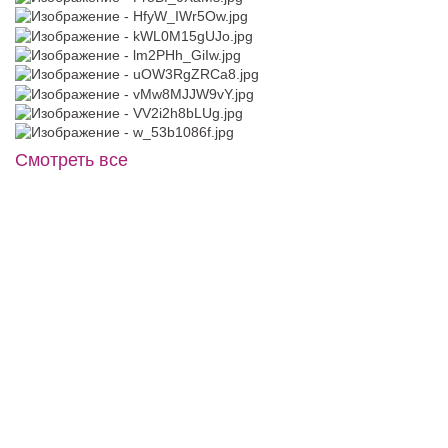
Смотреть все
Anny №SP6757 синего цвета с
Жакет J002
Фата 12 длинная белая с кружевом
открытой спиной
по краю
В примерочную
40
42
44
46
48
В примерочную
Купить
50
52
Купить
В примерочную