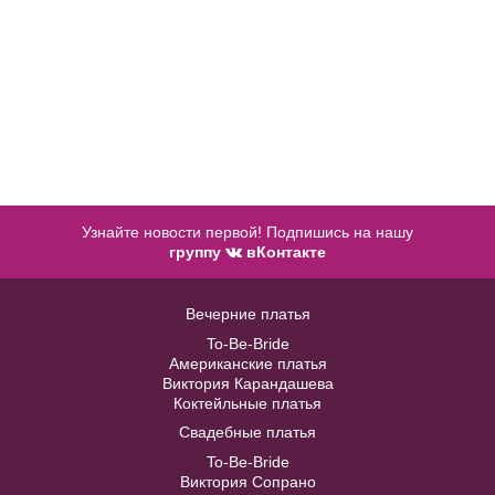
Купить
Узнайте новости первой! Подпишись на нашу
группу
вКонтакте
Жакет J022
Вечерние платья
Accessories №A27
To-Be-Bride
В примерочную
Американские платья
Виктория Карандашева
В примерочную
Коктейльные платья
Купить
Свадебные платья
Купить
Anny №SP6619
To-Be-Bride
Виктория Сопрано