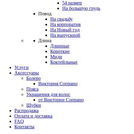
54 размер
На большую грудь
Повод
На свадьбу
На корпоратив
На Новый год
На выпускной
Длина
Длинные
Короткие
Миди
Коктейльные
Услуги
Аксессуары
Болеро
Виктория Сопрано
Пояса
Украшения для волос
от Виктории Сопрано
Шубки
Распродажа
Оплата и доставка
FAQ
Контакты