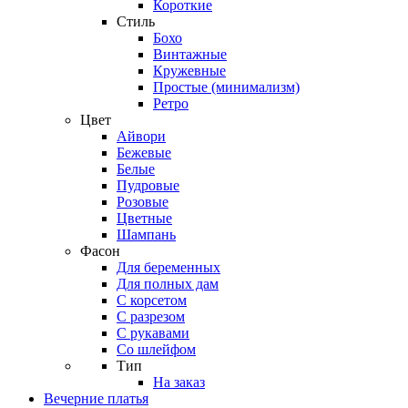
Короткие
Стиль
Бохо
Винтажные
Кружевные
Простые (минимализм)
Ретро
Цвет
Айвори
Бежевые
Белые
Пудровые
Розовые
Цветные
Шампань
Фасон
Для беременных
Для полных дам
С корсетом
С разрезом
С рукавами
Со шлейфом
Тип
На заказ
Вечерние платья