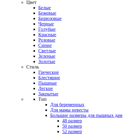
Цвет
Белые
Бежевые
Бирюзовые
Черные
Голубые
Красные
Розовые
Синие
Светлые
Зеленые
Золотые
Стиль
Греческие
Блестящие
Пышные
Легкие
Закрытые
Тип
Для беременных
Для мамы невесты
Большие размеры для пышных дам
48 размер
50 размер
52 размер