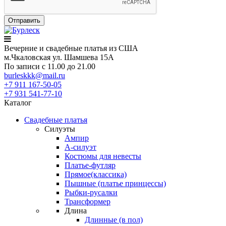
Вечерние
и свадебные
платья из США
м.Чкаловская ул. Шамшева 15А
По записи с 11.00 до 21.00
burleskkk@mail.ru
+7 911
167-50-05
+7 931
541-77-10
Каталог
Свадебные платья
Силуэты
Ампир
А-силуэт
Костюмы для невесты
Платье-футляр
Прямое(классика)
Пышные (платье принцессы)
Рыбки-русалки
Трансформер
Длина
Длинные (в пол)