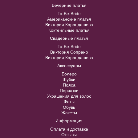
Вечерние платья
To-Be-Bride
Американские платья
Модель №236 колье с сережками
Bridgite №4016
Виктория Карандашева
Коктейльные платья
Свадебные платья
В примерочную
В примерочную
To-Be-Bride
Виктория Сопрано
Купить
Купить
Виктория Карандашева
Аксессуары
Болеро
Модель №18457
Шубки
Пояса
Перчатки
В примерочную
Украшения для волос
Фаты
Обувь
Купить
Жакеты
Информация
Оплата и доставка
Отзывы