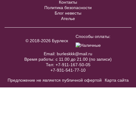
Контакты
Политика безопасности
Блог невесты
Ателье
Способы оплаты:
© 2018-2026 Бурлеск
Модель №242
Bernaise №7817
Email:
burleskkk@mail.ru
В примерочную
В примерочную
Время работы: с 11.00 до 21.00 (по записи)
Тел:
+7-911-167-50-05
+7-931-541-77-10
Купить
Купить
Предложение не является публичной офертой
Карта сайта
Модель № 1128
40
42
44
46
48
50
52