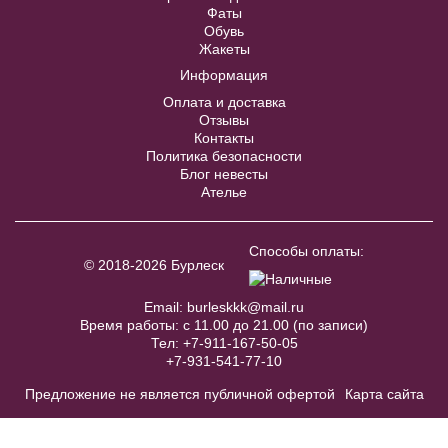
Фаты
Обувь
Купить
Жакеты
Информация
Оплата и доставка
Отзывы
Контакты
Политика безопасности
Блог невесты
Ателье
Украшение для волос 29
В примерочную
Способы оплаты:
© 2018-2026 Бурлеск
Купить
Email:
burleskkk@mail.ru
Время работы: с 11.00 до 21.00 (по записи)
Тел:
+7-911-167-50-05
Модель № 1031
+7-931-541-77-10
Предложение не является публичной офертой
Карта сайта
40
42
44
46
48