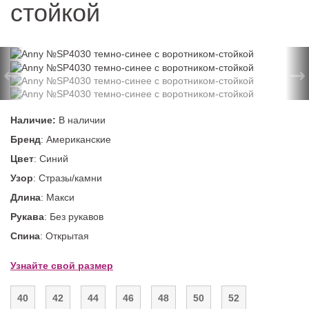
стойкой
←
→
Наличие:
В наличии
Бренд
: Американские
Цвет
: Синий
Узор
: Стразы/камни
Длина
: Макси
Рукава
: Без рукавов
Спина
: Открытая
Узнайте свой размер
40
42
44
46
48
50
52