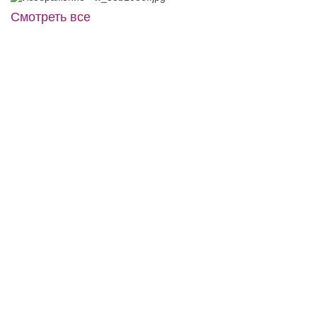
Смотреть все
C0579BY1
Accessories №A41
Модель №TB062B
В примерочную
40
42
44
46
48
40
42
44
46
48
Купить
50
52
50
52
В примерочную
В примерочную
Купить
Купить