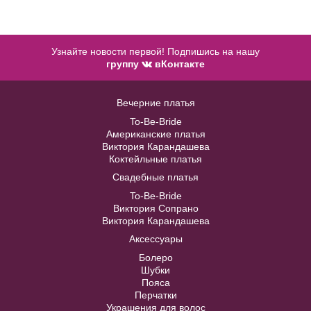
Узнайте новости первой! Подпишись на нашу
группу
вКонтакте
Accessories №A30
Вечерние платья
To-Be-Bride
В примерочную
Американские платья
Виктория Карандашева
Коктейльные платья
Купить
Свадебные платья
Anny №SP9202
Модель №ZWF009
To-Be-Bride
Виктория Сопрано
40
42
44
46
48
Виктория Карандашева
В примерочную
Аксессуары
50
52
Болеро
Купить
Шубки
Пояса
Перчатки
В примерочную
Украшения для волос