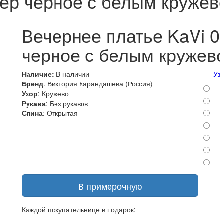
ер черное с белым круже
Вечернее платье KaVi 
черное с белым кружев
Наличие:
В наличии
У
Бренд
: Виктория Карандашева (Россия)
Узор
: Кружево
Рукава
: Без рукавов
Спина
: Открытая
В примерочную
Каждой покупательнице в подарок: