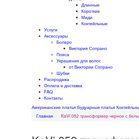
Длинные
Короткие
Миди
Коктейльные
Услуги
Аксессуары
Болеро
Виктория Сопрано
Пояса
Украшения для волос
от Виктории Сопрано
Шубки
Распродажа
Оплата и доставка
FAQ
Контакты
Американские платья
Будуарные платья
Коктейльн
Главная
KaVi 052 трансформер черное с бел