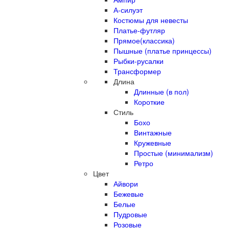
А-силуэт
Костюмы для невесты
Платье-футляр
Прямое(классика)
Пышные (платье принцессы)
Рыбки-русалки
Трансформер
Длина
Длинные (в пол)
Короткие
Стиль
Бохо
Винтажные
Кружевные
Простые (минимализм)
Ретро
Цвет
Айвори
Бежевые
Белые
Пудровые
Розовые