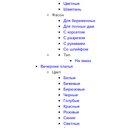
Цветные
Шампань
Фасон
Для беременных
Для полных дам
С корсетом
С разрезом
С рукавами
Со шлейфом
Тип
На заказ
Вечерние платья
Цвет
Белые
Бежевые
Бирюзовые
Черные
Голубые
Красные
Розовые
Синие
Светлые