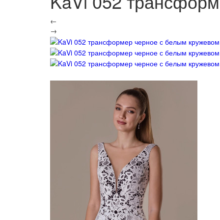
KaVi 052 трансформ
←
→