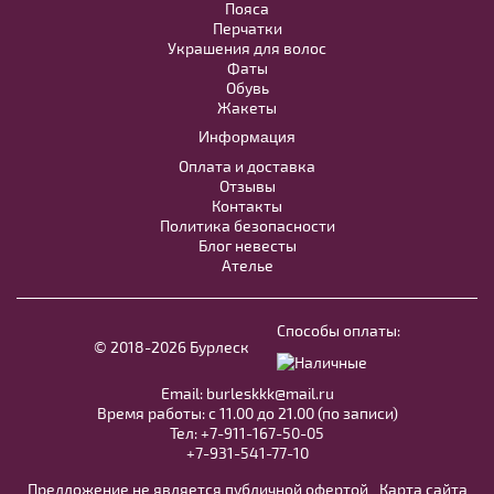
Пояса
Перчатки
Украшения для волос
В примерочную
Фаты
Обувь
Жакеты
Купить
Информация
Оплата и доставка
Отзывы
Контакты
Политика безопасности
Блог невесты
Ателье
Жакет J004
В примерочную
Способы оплаты:
© 2018-2026 Бурлеск
Купить
Email:
burleskkk@mail.ru
Время работы: с 11.00 до 21.00 (по записи)
Тел:
+7-911-167-50-05
Модель №C33
+7-931-541-77-10
Предложение не является публичной офертой
Карта сайта