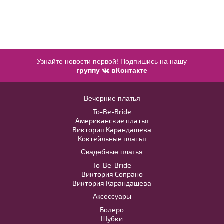
Узнайте новости первой! Подпишись на нашу
группу
вКонтакте
Жакет J013
Вечерние платья
To-Be-Bride
В примерочную
Американские платья
Виктория Карандашева
Коктейльные платья
Купить
Свадебные платья
LAF030 белое из кружева
Модель №18478
To-Be-Bride
Виктория Сопрано
Виктория Карандашева
40
42
44
46
48
В примерочную
Аксессуары
Болеро
50
52
Купить
Шубки