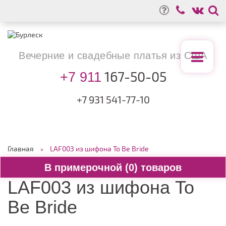
Вечерние
и свадебные
платья из США
167-50-05
+7 911
+7 931
541-77-10
Главная
LAF003 из шифона To Be Bride
0
LAF003 из шифона To
Be Bride