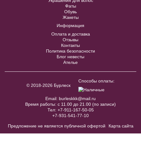
Украшения для волос
Фаты
Обувь
Жакеты
Информация
Оплата и доставка
Отзывы
Контакты
Политика безопасности
Блог невесты
Ателье
Пояс айвори с крупным бантом
Способы оплаты:
BL006W
© 2018-2026 Бурлеск
В примерочную
Email:
burleskkk@mail.ru
Время работы: с 11.00 до 21.00 (по записи)
Тел:
+7-911-167-50-05
Купить
PMM195B комплект с черным
+7-931-541-77-10
Black Star №1804 длинное на
футляром
одно плечо
Предложение не является публичной офертой
Карта сайта
40
42
44
46
48
40
42
44
46
48