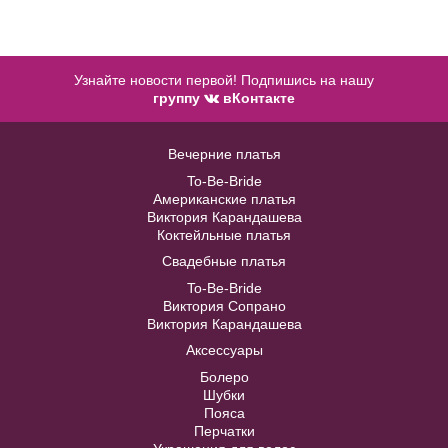
Узнайте новости первой! Подпишись на нашу
группу
вКонтакте
Вечерние платья
Синий пояс, плотно расшитый
камнями BL008B
To-Be-Bride
Американские платья
Виктория Карандашева
В примерочную
Коктейльные платья
Свадебные платья
Купить
Anna облегающего силуэта с
ROSA CLARÁ №7A68
To-Be-Bride
открытой спиной и шлейфом
Виктория Сопрано
Виктория Карандашева
В примерочную
Аксессуары
В примерочную
Болеро
Купить
Шубки
Купить
Пояса
Перчатки