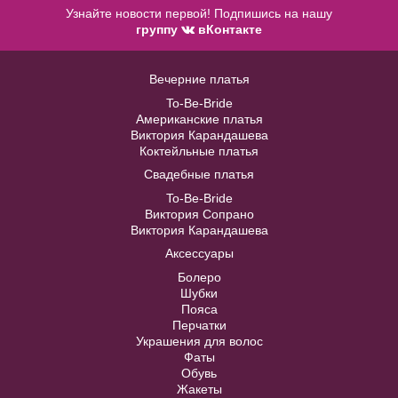
Узнайте новости первой! Подпишись на нашу
группу
вКонтакте
Жакет J004B
Вечерние платья
Фата 11 свадебная короткая
To-Be-Bride
В примерочную
Американские платья
Виктория Карандашева
В примерочную
Коктейльные платья
Купить
Свадебные платья
Модель № 1041
Купить
To-Be-Bride
Виктория Сопрано
40
42
44
46
48
Виктория Карандашева
Аксессуары
50
52
Болеро
Шубки
Пояса
Перчатки
В примерочную
Украшения для волос
Фаты
Обувь
Купить
Жакеты