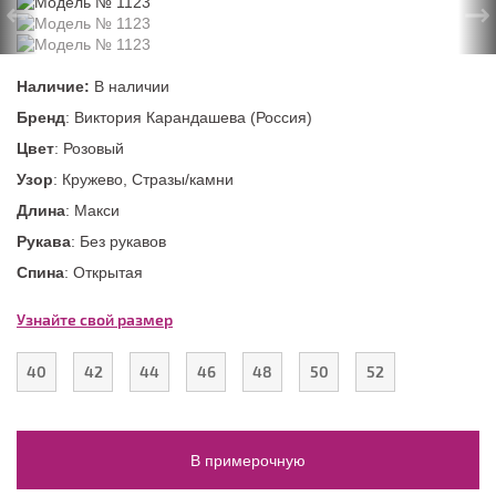
←
→
Наличие:
В наличии
Бренд
: Виктория Карандашева (Россия)
Цвет
: Розовый
Узор
: Кружево, Стразы/камни
Длина
: Макси
Рукава
: Без рукавов
Спина
: Открытая
Узнайте свой размер
40
42
44
46
48
50
52
В примерочную