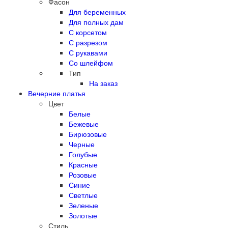
Фасон
Для беременных
Для полных дам
С корсетом
С разрезом
С рукавами
Со шлейфом
Тип
На заказ
Вечерние платья
Цвет
Белые
Бежевые
Бирюзовые
Черные
Голубые
Красные
Розовые
Синие
Светлые
Зеленые
Золотые
Стиль