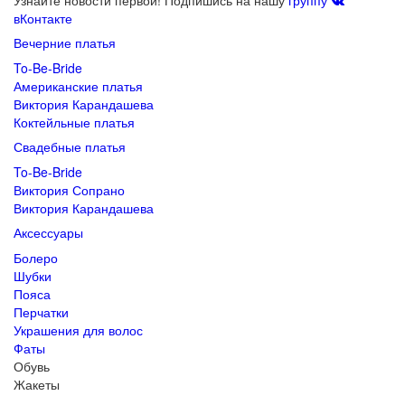
Узнайте новости первой! Подпишись на нашу
группу
вКонтакте
Вечерние платья
To-Be-Bride
Американские платья
Виктория Карандашева
Коктейльные платья
Свадебные платья
To-Be-Bride
Виктория Сопрано
Виктория Карандашева
Аксессуары
Болеро
Шубки
Пояса
Перчатки
Украшения для волос
Фаты
Обувь
Жакеты