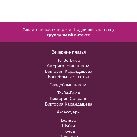
Узнайте новости первой! Подпишись на нашу
группу
вКонтакте
Жакет J036
Вечерние платья
To-Be-Bride
В примерочную
Американские платья
Виктория Карандашева
Коктейльные платья
Купить
Свадебные платья
Модель №C192
To-Be-Bride
Виктория Сопрано
Виктория Карандашева
40
42
44
46
48
Аксессуары
Болеро
Шубки
50
52
Пояса
Перчатки